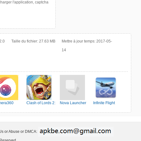
harger l'application, captcha
2.0
Taille du fichier:
27.63 MB
Mettre à jour temps:
2017-05-
14
era360
Clash of Lords 2:
Nova Launcher
Infinite Flight
Ehrenkampf
Simulator
 Us or Abuse or DMCA:
 Reserved.